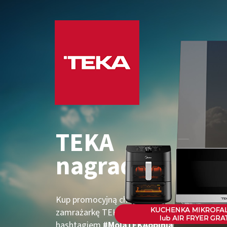
TEKA
nagradza!
Kup promocyjną chłodziarko-
zamrażarkę TEKA, dodaj opinię z
hashtagiem
#MojaTEKAopinia