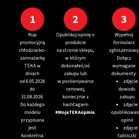
1
2
3
Kup
Opublikuj opinię o
Wypełnij
promocyjną
produkcie
formularz
chłodziarko-
na stronie sklepu,
zgłoszeniowy.
zamrażarkę
w którym
Dołącz
TEKA w
dokonałeś/aś
wymagane
dniach
zakupu lub
dokumenty:
od 6.05.2026
w porównywarce
zdjęcie
do
cenowej,
dowodu
31.08.2026.
koniecznie z
zakupu
Do każdego
hashtagiem
zdjęcie
modelu
#MojaTEKAopinia
.
opublikowan
przypisana
opinii
jest
zdjęcie
konkretna
tabliczki