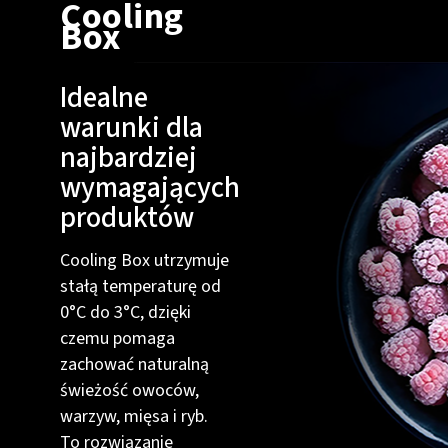
Cooling
Box
Idealne
warunki dla
najbardziej
wymagających
produktów
Cooling Box utrzymuje
stałą temperaturę od
0°C do 3°C, dzięki
czemu pomaga
zachować naturalną
świeżość owoców,
warzyw, mięsa i ryb.
To rozwiązanie