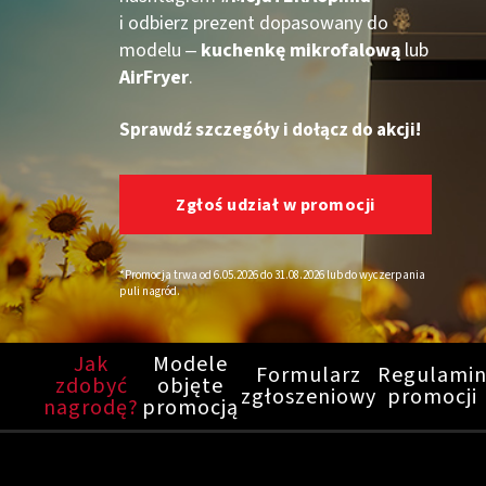
i odbierz prezent dopasowany do
modelu ‒
kuchenkę mikrofalową
lub
AirFryer
.
Sprawdź szczegóły i dołącz do akcji!
Zgłoś udział w promocji
*Promocja trwa od 6.05.2026 do 31.08.2026 lub do wyczerpania
puli nagród.
Jak
Modele
Formularz
Regulami
zdobyć
objęte
zgłoszeniowy
promocji
nagrodę?
promocją