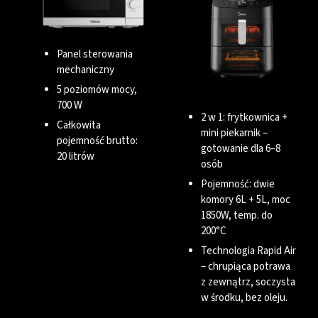
Panel sterowania
mechaniczny
5 poziomów mocy,
700 W
2 w 1: frytkownica +
Całkowita
mini piekarnik –
pojemność brutto:
gotowanie dla 6–8
20 litrów
osób
Pojemność: dwie
komory 6L + 5L, moc
1850W, temp. do
200°C
Technologia Rapid Air
– chrupiąca potrawa
z zewnątrz, soczysta
w środku, bez oleju.